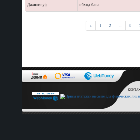
Джиглипуф
обход бана
Первая
«
1
2
...
9
КОНТАКТ