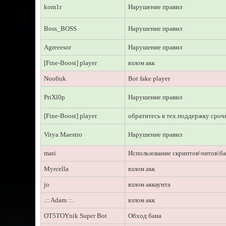
kom1r
Нарушение правил
Boss_BOSS
Нарушение правил
Agreeesor
Нарушение правил
[Fine-Boost] player
взлом акк
Noo6uk
Bot fake player
PriXl0p
Нарушение правил
[Fine-Boost] player
обратитесь в тех.поддержку сроч
Vitya Maestro
Нарушение правил
mari
Использование скриптов\читов\ба
Myrcella
взлом акк
jo
взлом аккаунта
.:: Adam ::.
взлом акк
OT5TOYnik Super Bot
Обход бана