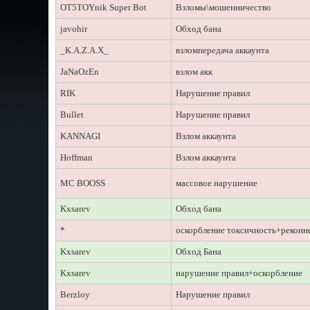
OT5TOYnik Super Bot
Взломы\мошенничество
javohir
Обход бана
_K.A.Z.A.X_
взломпередача аккаунта
JaNaOzEn
взлом акк
RIK
Нарушение правил
Bullet
Нарушение правил
KANNAGI
Взлом аккаунта
Hoffman
Взлом аккаунта
MC BOOSS
массовое нарушение
Kxsarev
Обход бана
*
оскорбление токсичность+реконн
Kxsarev
Обход Бана
Kxsarev
нарушение правил+оскорбление
Berzloy
Нарушение правил