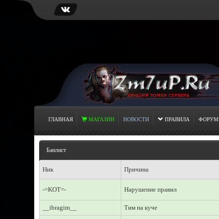
ГЛАВНАЯ
МАГАЗИН
НОВОСТИ
ПРАВИЛА
ФОРУМ
Банлист
Ник
Причина
-=KOT=-
Нарушение правил
__ibragim__
Тим на куче