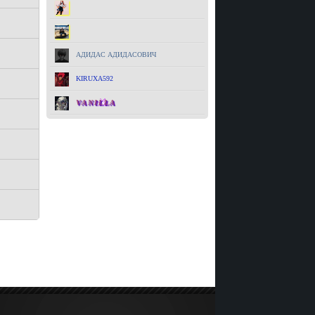
WILL
L1PTON
АДИДАС АДИДАСОВИЧ
KIRUXA592
VANILLA