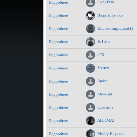
CaXaPOK
Подробнее
Вадя Абдуллов
Подробнее
Кирилл Кириллов(1)
Подробнее
Hr1stos
Подробнее
aFK
Подробнее
Statrex
Подробнее
Andre
Подробнее
f0rwardd
Подробнее
Opelsinla
Подробнее
AHTIMAT
Подробнее
Vitaliy Knyazev
Подробнее