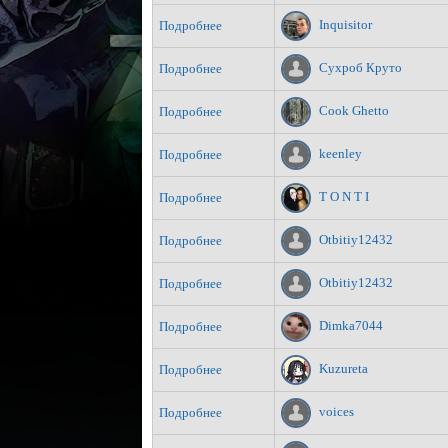
Inquisitor
Подробнее
Сухроб Круто
Подробнее
Cook Ghetto
Подробнее
keenley
Подробнее
T O N T I
Подробнее
Otbitiy12432
Подробнее
Otbitiy12432
Подробнее
Dimka7044
Подробнее
Kuzureta
Подробнее
voices
Подробнее