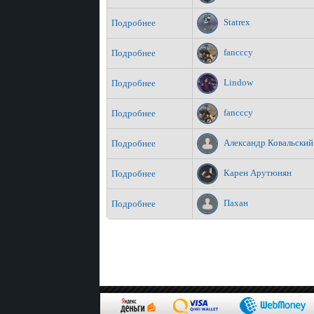
Statrex
Подробнее
fancccy
Подробнее
Lindow
Подробнее
fancccy
Подробнее
Александр Ковальский
Подробнее
Карен Арутюнян
Подробнее
Пахан
Подробнее