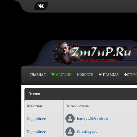
ГЛАВНАЯ
МАГАЗИН
НОВОСТИ
ПРАВИЛА
ФОРУМ
Заявки
Действие
Пользователь
harleyLSDavidson
Подробнее
f0restlegend
Подробнее