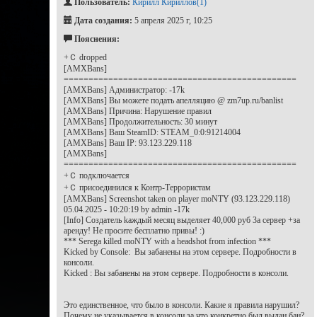
Пользователь:
Кирилл Кириллов(1)
Дата создания:
5 апреля 2025 г, 10:25
Пояснения:
+Ｃ dropped
[AMXBans]
===============================================
[AMXBans] Администратор: -17k
[AMXBans] Вы можете подать апелляцию @ zm7up.ru/banlist
[AMXBans] Причина: Нарушение правил
[AMXBans] Продолжительность: 30 минут
[AMXBans] Ваш SteamID: STEAM_0:0:91214004
[AMXBans] Ваш IP: 93.123.229.118
[AMXBans]
===============================================
+Ｃ подключается
+Ｃ присоединился к Контр-Террористам
[AMXBans] Screenshot taken on player moNTY (93.123.229.118)
05.04.2025 - 10:20:19 by admin -17k
[Info] Coздaтeль kaждый мecяц выдeляeт 40,000 pyб 3a cepвep +зa
apeндy! He пpocитe бecплaтнo пpивы! :)
*** Serega killed moNTY with a headshot from infection ***
Kicked by Console: Вы забанены на этом сервере. Подробности в
консоли.
Kicked : Вы забанены на этом сервере. Подробности в консоли.
Это единственное, что было в консоли. Какие я правила нарушил?
Почему не указывается в консоли за что конкретно был выдан бан?