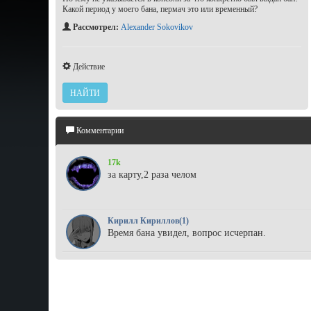
Какой период у моего бана, пермач это или временный?
Рассмотрел:
Alexander Sokovikov
Действие
НАЙТИ
Комментарии
17k
за карту,2 раза челом
Кирилл Кириллов(1)
Время бана увидел, вопрос исчерпан.