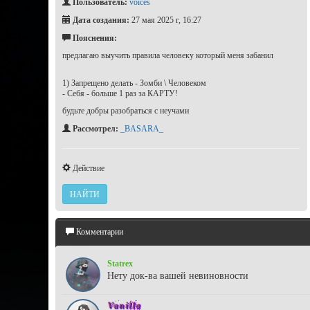
Пользователь:
voices
Дата создания:
27 мая 2025 г, 16:27
Пояснения:
предлагаю выучить правила человеку который меня забанил
1) Запрещено делать - Зомби \ Человеком
- Себя - больше 1 раз за КАРТУ!
будьте добры разобраться с неучами
Рассмотрел:
_BASARA_
Действие
НАЙТИ
Комментарии
Statrex
Нету док-ва вашей невиновности
Vanilla