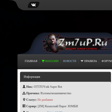
ГЛАВНАЯ
МАГАЗИН
НОВОСТИ
ПРАВИЛА
ФОРУМ
Информация
Ник:
OT5TOYnik Super Bot
Причина:
Взломы\мошенничество
Статус:
Не разбанен
Сервер:
[ZM] Казахский Пирог ЗОМБИ