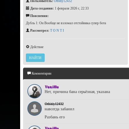
Пользователь:
Otbitiy12432
Дата создания:
1 февраля 2026 г, 22:33
Пояснения:
Дубль 1: Он Вообще не взломал отстойника супер бота
Рассмотрел:
T O N T I
Действие
НАЙТИ
Комментарии
Vanilla
Нет, причина бана серьёзная, указана
Otbitiy12432
навсегда забанил
Разбань его
Vanilla