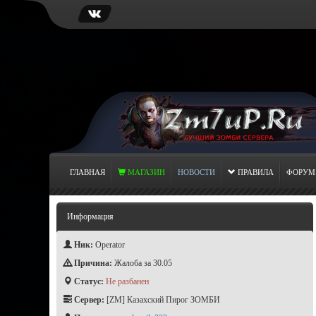
ГЛАВНАЯ
МАГАЗИН
НОВОСТИ
ПРАВИЛА
ФОРУМ
Информация
Ник:
Operator
Причина:
Жалоба за 30.05
Статус:
Не разбанен
Сервер:
[ZM] Казахский Пирог ЗОМБИ