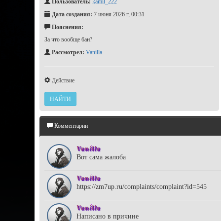
Пользователь:
kamil_222
Дата создания:
7 июня 2026 г, 00:31
Пояснения:
За что вообще бан?
Рассмотрел:
Vanilla
Действие
НАЙТИ
Комментарии
Vanilla
Вот сама жалоба
Vanilla
https://zm7up.ru/complaints/complaint?id=545
Vanilla
Написано в причине