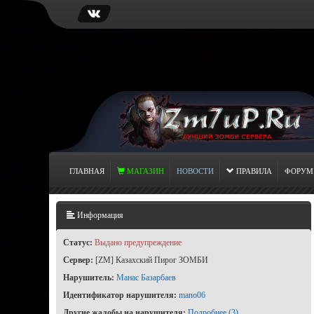
ГЛАВНАЯ
МАГАЗИН
НОВОСТИ
ПРАВИЛА
ФОРУМ
Информация
Статус:
Выдано предупреждение
Сервер:
[ZM] Казахский Пирог ЗОМБИ
Нарушитель:
Манас Базарбаев
Идентификатор нарушителя:
mano06
Другие жалобы на нарушителя:
Подробнее (3)