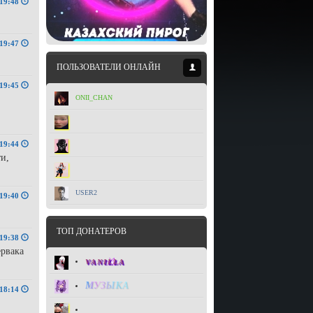
19:48
19:47
ПОЛЬЗОВАТЕЛИ ОНЛАЙН
19:45
ONII_CHAN
DANIYAR
19:44
GGARILLAZ
ти,
WILL
USER2
19:40
ТОП ДОНАТЕРОВ
19:38
ервака
VANILLA
МУЗЫКА
18:14
TUTTOTAM