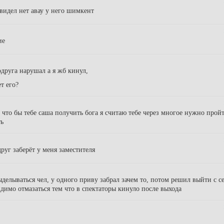
 видел нет авау у него шимкент
ие
одруга нарушал а я жб кинул,
ет его?
, что бы тебе саша получить бога я считаю тебе через многое нужно прой
ть
друг заберёт у меня заместителя
выделываться чел, у одного приву забрал зачем то, потом решил выйти с с
димо отмазаться тем что в спектаторы кинуло после выхода