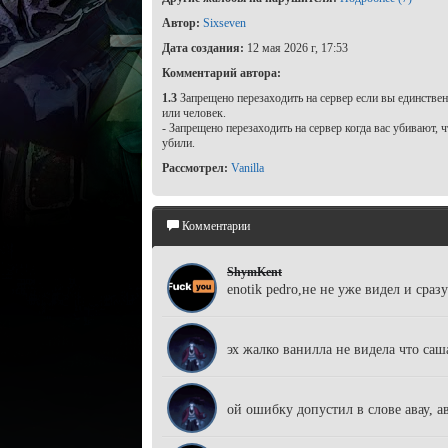
Автор:
Sixseven
Дата создания:
12 мая 2026 г, 17:53
Комментарий автора:
1.3
Запрещено перезаходить на сервер если вы единстве
или человек.
- Запрещено перезаходить на сервер когда вас убивают, ч
убили.
Рассмотрел:
Vanilla
Комментарии
ShymKent
enotik pedro,не не уже видел и сраз
enotik pedro
эх жалко ванилла не видела что саш
enotik pedro
ой ошибку допустил в слове авау, а