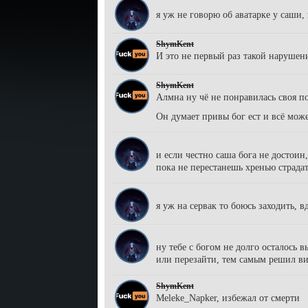
enotik pedro
я уж не говорю об аватарке у саши,
ShymKent
И это не первый раз такой нарушен
ShymKent
Алмна ну чё не понравилась своя п
Он думает привы бог ест и всё мож
enotik pedro
и если честно саша бога не достоин
пока не перестанешь хренью страда
enotik pedro
я уж на сервак то боюсь заходить, в
enotik pedro
ну тебе с богом не долго осталось 
или перезайти, тем самым решил ви
ShymKent
Meleke_Napker, избежал от смерти