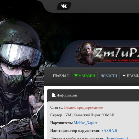
ГЛАВНАЯ
МАГАЗИН
НОВОСТИ
ПРАВИ
Информация
Статус:
Выдано предупреждение
Сервер:
[ZM] Казахский Пирог ЗОМБИ
Нарушитель:
Meleke_Napker
Идентификатор нарушителя:
SASHA:6
Другие жалобы на нарушителя:
Подробнее (7)