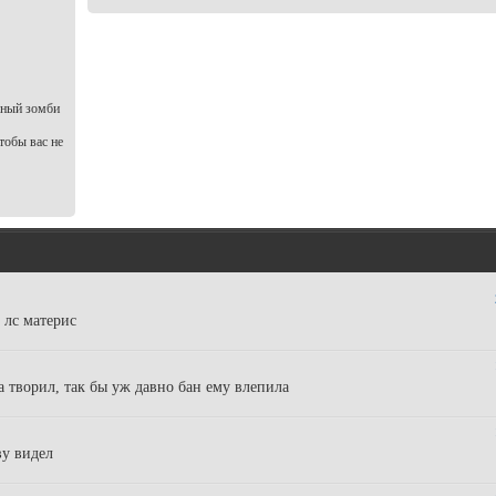
нный зомби
тобы вас не
у лс материс
а творил, так бы уж давно бан ему влепила
ву видел