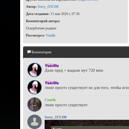
Автор:
Sorry_JZX100
Дата создания:
15 мая 2026 г, 07:36
Комментарий автора:
Оскорбление родных
Рассмотрел:
Vanilla
Комментарии
Vanilla
Дали пред + выдали мут 720 мин.
Vanilla
/mute просто существует не для того, чтобы иг
Cum4k
/mute просто существует
Sorry_JZX100