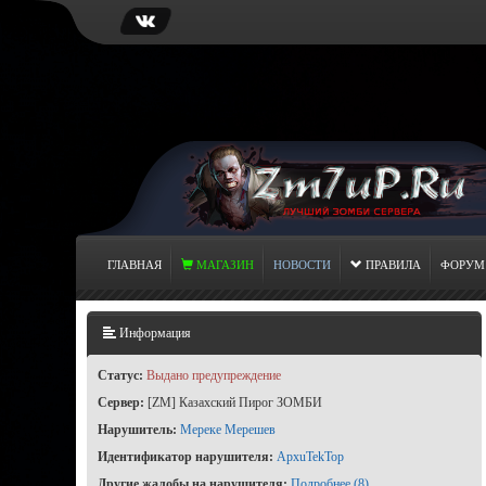
ГЛАВНАЯ
МАГАЗИН
НОВОСТИ
ПРАВИЛА
ФОРУМ
Информация
Статус:
Выдано предупреждение
Сервер:
[ZM] Казахский Пирог ЗОМБИ
Нарушитель:
Мереке Мерешев
Идентификатор нарушителя:
ApxuTekTop
Другие жалобы на нарушителя:
Подробнее (8)