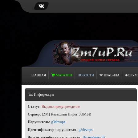
ГЛАВНАЯ
МАГАЗИН
НОВОСТИ
ПРАВИЛА
ФОРУМ
Информация
Статус:
Выдано предупреждение
Сервер:
[ZM] Казахский Пирог ЗОМБИ
Нарушитель:
g3devops
Идентификатор нарушителя:
g3devops
Другие жалобы на нарушителя:
Подробнее (3)