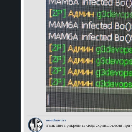
soondizasters
и как мне прикрепить сюда скриншот,если при