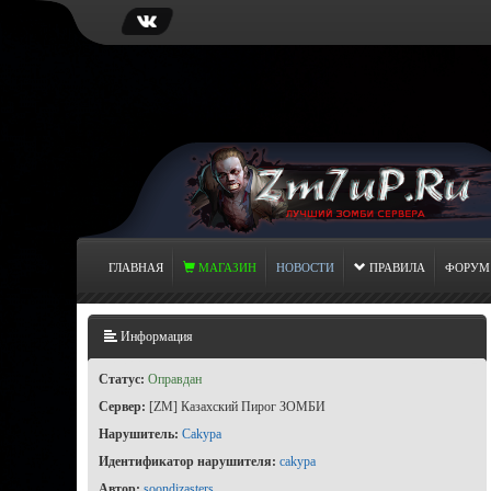
ГЛАВНАЯ
МАГАЗИН
НОВОСТИ
ПРАВИЛА
ФОРУМ
Информация
Статус:
Оправдан
Сервер:
[ZM] Казахский Пирог ЗОМБИ
Нарушитель:
Cakypa
Идентификатор нарушителя:
cakypa
Автор:
soondizasters