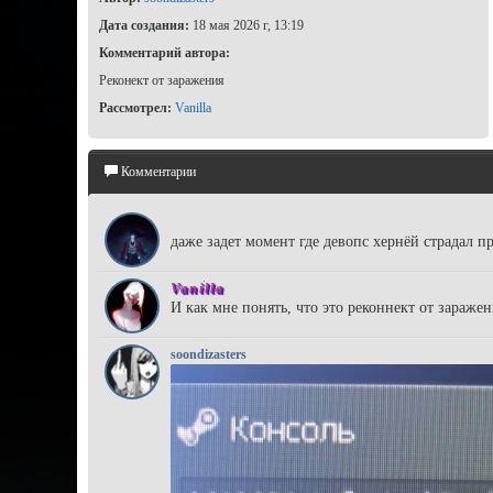
Дата создания:
18 мая 2026 г, 13:19
Комментарий автора:
Реконект от заражения
Рассмотрел:
Vanilla
Комментарии
enotik pedro
даже задет момент где девопс хернёй страдал 
Vanilla
И как мне понять, что это реконнект от заражен
soondizasters