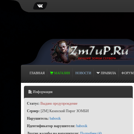
ГЛАВНАЯ
МАГАЗИН
НОВОСТИ
ПРАВИЛА
ФОРУМ
Информация
Статус:
Выдано предупреждение
Сервер:
[ZM] Казахский Пирог ЗОМБИ
Нарушитель:
babosik
Идентификатор нарушителя:
babosik
Другие жалобы на нарушителя:
Подробнее (4)