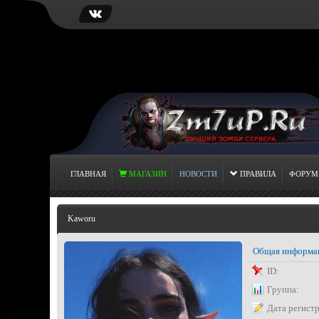
ГЛАВНАЯ
МАГАЗИН
НОВОСТИ
ПРАВИЛА
ФОРУМ
Kaworu
Общая информа
ID:
Группа:
Дата регист