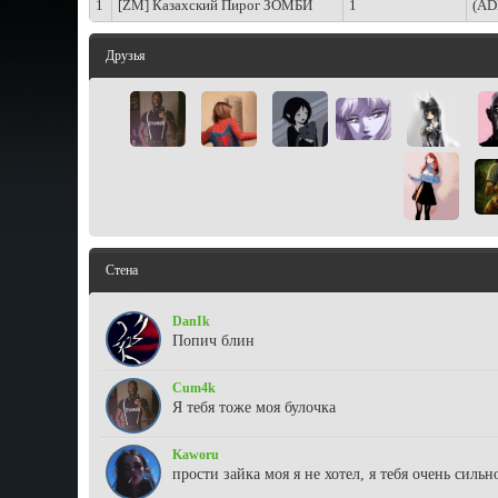
1
[ZM] Казахский Пирог ЗОМБИ
1
(AD
Друзья
Стена
DanIk
Попич блин
Cum4k
Я тебя тоже моя булочка
Kaworu
прости зайка моя я не хотел, я тебя очень силь