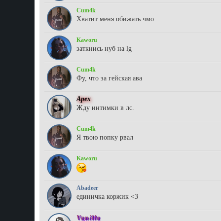
Cum4k
Хватит меня обижать чмо
Kaworu
заткнись нуб на lg
Cum4k
Фу, что за гейская ава
Aрex
Жду интимки в лс.
Cum4k
Я твою попку рвал
Kaworu
Abadeer
единичка коржик <3
Vanilla