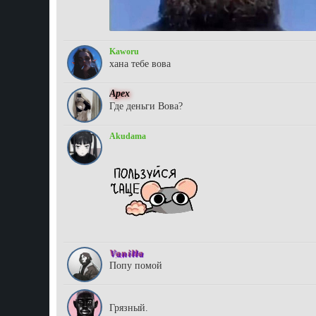
Kaworu
хана тебе вова
Aрex
Где деньги Вова?
Akudama
Vanilla
Попу помой
ggarillaz
Грязный.