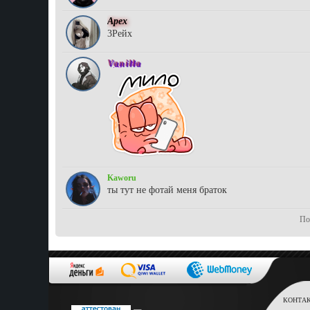
Aрex
3Рейх
Vanilla
Kaworu
ты тут не фотай меня браток
По
КОНТАКТ