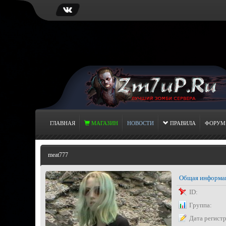
ГЛАВНАЯ
МАГАЗИН
НОВОСТИ
ПРАВИЛА
ФОРУМ
meat777
Общая информа
ID:
Группа:
Дата регист