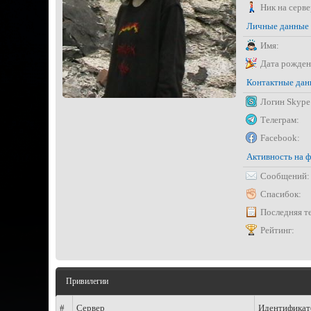
Ник на серве
Личные данные
Имя:
Дата рожден
Контактные да
Логин Skype
Телеграм:
Facebook:
Активность на 
Сообщений:
Спасибок:
Последняя т
Рейтинг:
Привилегии
#
Сервер
Идентификат