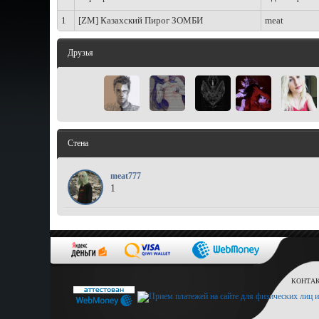
1
[ZM] Казахский Пирог ЗОМБИ
meat
Друзья
Стена
meat777
1
КОНТАКТ