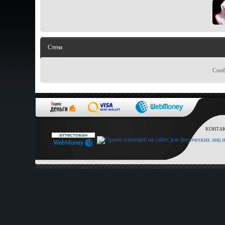
Стена
Сооб
КОНТАКТ