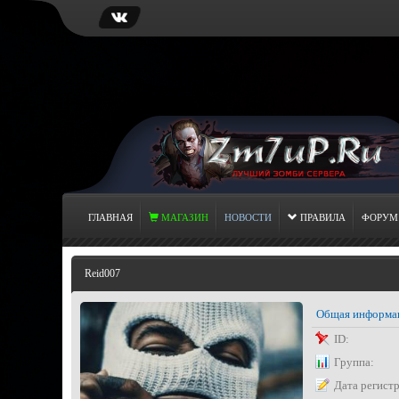
ГЛАВНАЯ
МАГАЗИН
НОВОСТИ
ПРАВИЛА
ФОРУМ
Reid007
Общая информа
ID:
Группа:
Дата регист