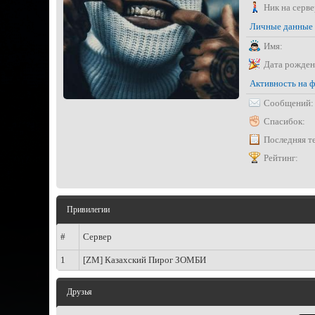
Ник на серве
Личные данные
Имя:
Дата рожден
Активность на 
Сообщений:
Спасибок:
Последняя т
Рейтинг:
Привилегии
#
Сервер
1
[ZM] Казахский Пирог ЗОМБИ
Друзья