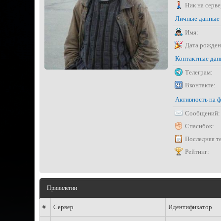
Ник на серве
Личные данные
Имя:
Дата рожден
Контактные да
Телеграм:
Вконтакте:
Активность на 
Сообщений:
Спасибок:
Последняя т
Рейтинг:
Привилегии
#
Сервер
Идентификатор