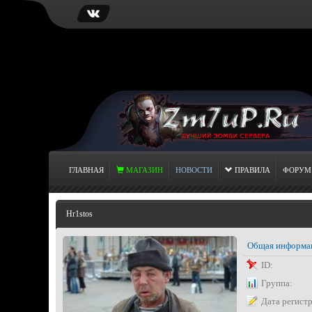
ГЛАВНАЯ
МАГАЗИН
НОВОСТИ
ПРАВИЛА
ФОРУМ
Hr1stos
Общая информа
ID:
Группа:
Дата регист