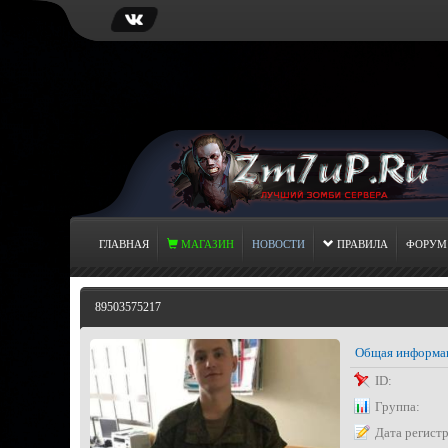
ГЛАВНАЯ
МАГАЗИН
НОВОСТИ
ПРАВИЛА
ФОРУМ
89503575217
Общая информа
ID:
Группа:
Дата регист