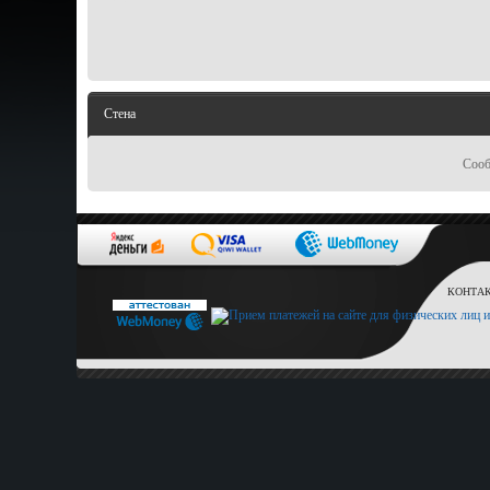
Стена
Сооб
КОНТАКТ