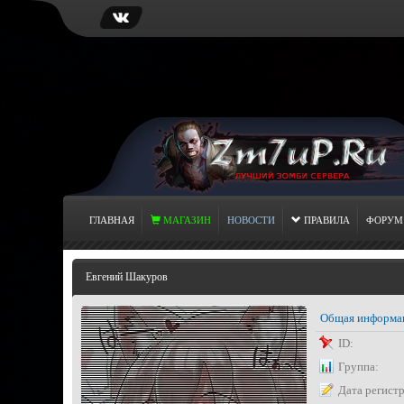
ГЛАВНАЯ
МАГАЗИН
НОВОСТИ
ПРАВИЛА
ФОРУМ
Евгений Шакуров
Общая информа
ID:
Группа:
Дата регист