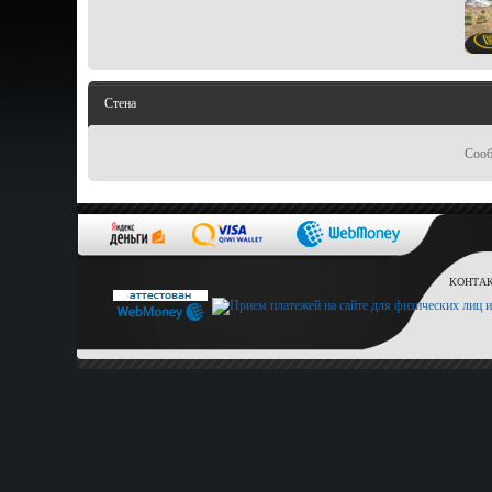
Стена
Сооб
КОНТАКТ