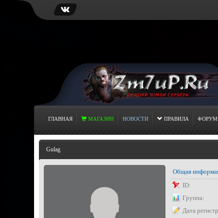
ГЛАВНАЯ
МАГАЗИН
НОВОСТИ
ПРАВИЛА
ФОРУМ
Gulag
Общая информа
ID:
Группа:
Дата регист