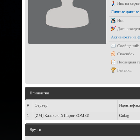
Ник на серве
Личные данные
Имя:
Дата рожден
Активность на 
Сообщений:
Спасибок:
Последняя т
Рейтинг:
Привилегии
#
Сервер
Идентифик
1
[ZM] Казахский Пирог ЗОМБИ
Gulag
Друзья