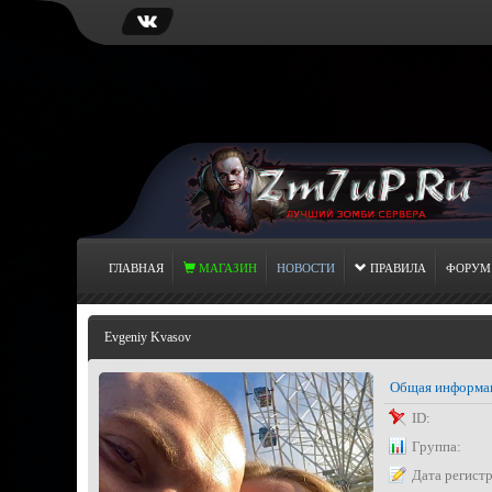
ГЛАВНАЯ
МАГАЗИН
НОВОСТИ
ПРАВИЛА
ФОРУМ
Evgeniy Kvasov
Общая информа
ID:
Группа:
Дата регист