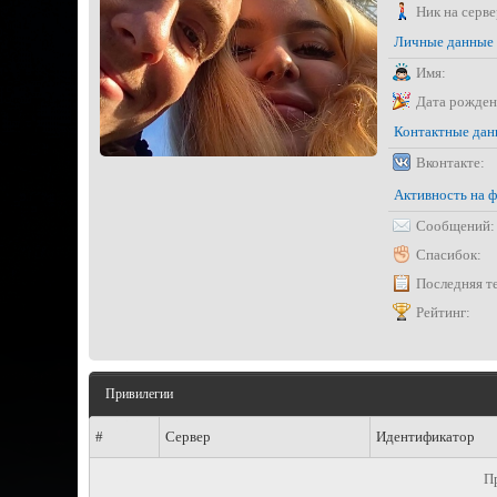
Ник на серве
Личные данные
Имя:
Дата рожден
Контактные да
Вконтакте:
Активность на 
Сообщений:
Спасибок:
Последняя т
Рейтинг:
Привилегии
#
Сервер
Идентификатор
П