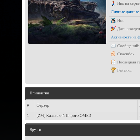
Ник на серве
Личные данные
Имя:
Дата рожден
Активность на 
Сообщений:
Спасибок:
Последняя т
Рейтинг:
Привилегии
#
Сервер
1
[ZM] Казахский Пирог ЗОМБИ
Друзья