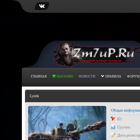
ГЛАВНАЯ
МАГАЗИН
НОВОСТИ
ПРАВИЛА
ФОРУМ
Lyntik
Общая информа
ID:
Группа:
Дата регист