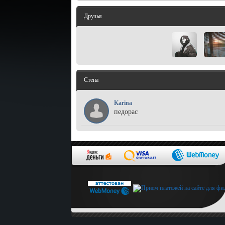
Друзья
Стена
Karina
педорас