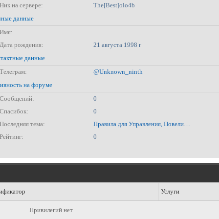
Ник на сервере:
The[Best]olo4b
ные данные
Имя:
Дата рождения:
21 августа 1998 г
тактные данные
Телеграм:
@Unknown_ninth
ивность на форуме
Сообщений:
0
Спасибок:
0
Последняя тема:
Правила для Управления, Повелителей, Богов.
Рейтинг:
0
ификатор
Услуги
Привилегий нет