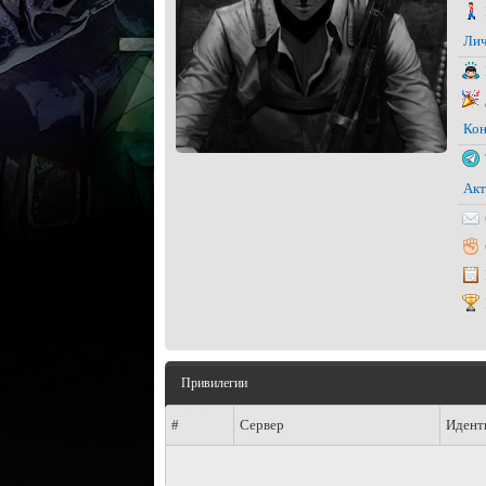
Лич
Кон
Акт
Привилегии
#
Сервер
Идент