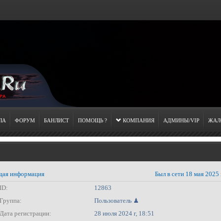
ЛА
ФОРУМ
БАНЛИСТ
ПОМОЩЬ ?
КОМПАНИЯ
АДМИНЫ/VIP
ЖАЛ
ая информация
Был в сети 18 мая 2025 
ID:
12863
Группа:
Пользователь ♟
Дата регистрации:
28 июля 2024 г, 18:51