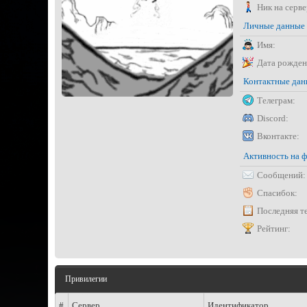
Ник на серве
Личные данные
Имя:
Дата рожден
Контактные да
Телеграм:
Discord:
Вконтакте:
Активность на 
Сообщений:
Спасибок:
Последняя т
Рейтинг:
Привилегии
#
Сервер
Идентификатор