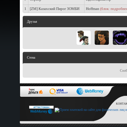
1
[ZM] Казахский Пирог ЗОМБИ
Hoffman
(блок: подробне
Друзья
Стена
Сооб
КОНТАКТ