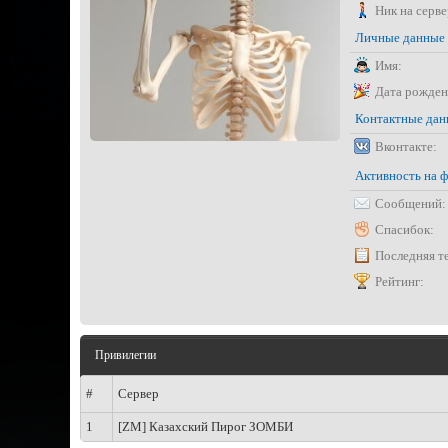
Ник на серве
Личные данные
Имя:
Дата рожден
Контактные да
Вконтакте:
Активность на 
Сообщений:
Спасибок:
Последняя т
Рейтинг:
Привилегии
#
Сервер
1
[ZM] Казахский Пирог ЗОМБИ