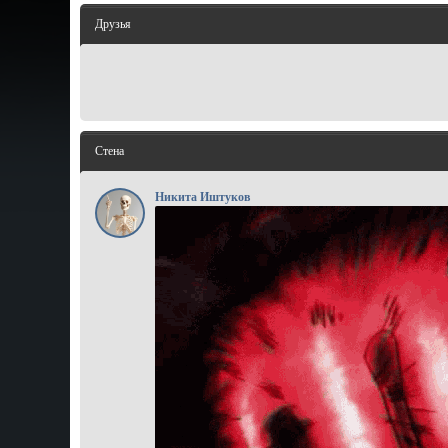
Друзья
Стена
Никита Иштуков