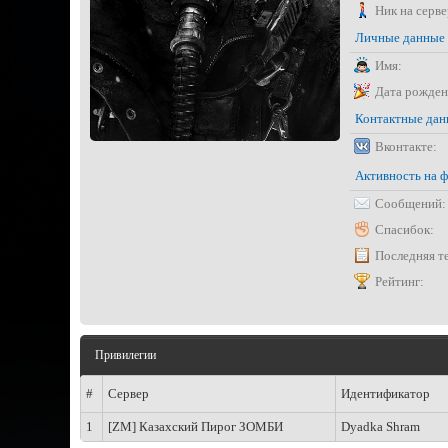
Ник на серве
Личные данные
Имя:
Дата рожден
Контактные да
Вконтакте:
Активность на 
Сообщений:
Спасибок:
Последняя т
Рейтинг:
Привилегии
#
Сервер
Идентификатор
1
[ZM] Казахский Пирог ЗОМБИ
Dyadka Shram