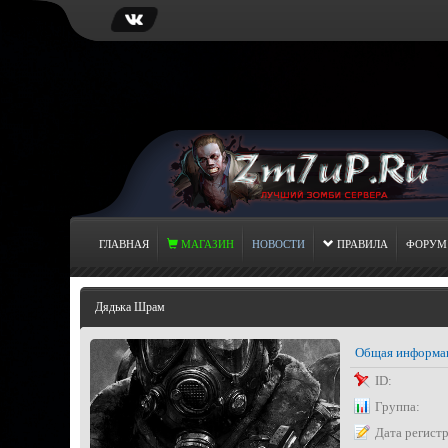
ГЛАВНАЯ
МАГАЗИН
НОВОСТИ
ПРАВИЛА
ФОРУМ
Дядька Шрам
Общая информа
ID:
Группа:
Дата регист