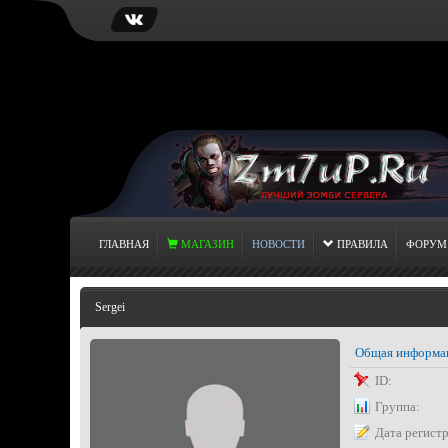
ГЛАВНАЯ
МАГАЗИН
НОВОСТИ
ПРАВИЛА
ФОРУМ
Sergei
Общая информа
ID:
Группа:
Дата регист