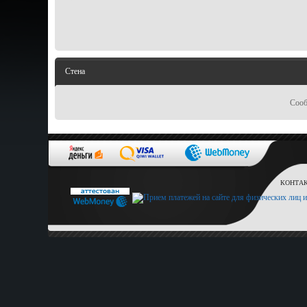
Стена
Сооб
КОНТАКТ