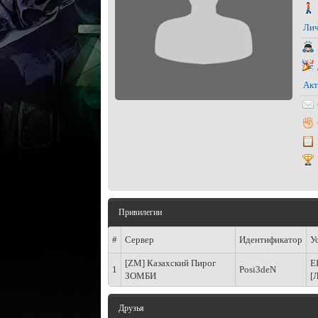
Лич
Акт
Привилегии
#
Сервер
Идентификатор
У
[ZM] Казахский Пирог
E
1
Posi3deN
ЗОМБИ
[
Друзья