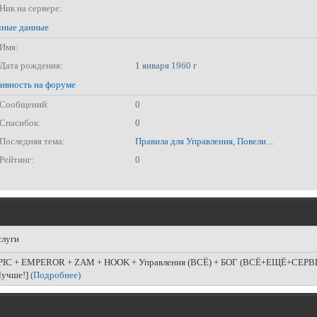
Ник на сервере:
ные данные
Имя:
Дата рождения:
1 января 1960 г
ивность на форуме
Сообщений:
0
Спасибок:
0
Последняя тема:
Правила для Управления, Повелителей, Богов.
Рейтинг:
0
слуги
PIC + EMPEROR + ZAM + HOOK + Управления (ВСЁ) + БОГ (ВСЁ+ЕЩЁ+СЕРВ
Лучше!]
(Подробнее)