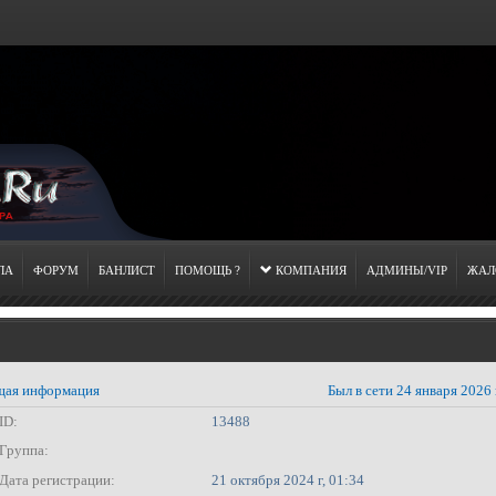
ЛА
ФОРУМ
БАНЛИСТ
ПОМОЩЬ ?
КОМПАНИЯ
АДМИНЫ/VIP
ЖАЛ
ая информация
Был в сети 24 января 2026 
ID:
13488
Группа:
БОГ X ☯
Дата регистрации:
21 октября 2024 г, 01:34