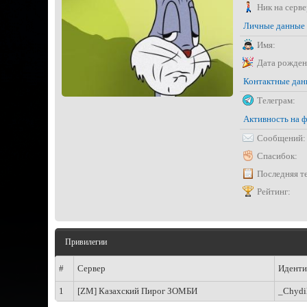
Ник на серве
Личные данные
Имя:
Дата рожден
Контактные да
Телеграм:
Активность на 
Сообщений:
Спасибок:
Последняя т
Рейтинг:
Привилегии
#
Сервер
Иденти
1
[ZM] Казахский Пирог ЗОМБИ
_Chydi