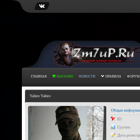
ГЛАВНАЯ
МАГАЗИН
НОВОСТИ
ПРАВИЛА
ФОРУМ
Yahiro Yahiro
Общая информа
ID:
Группа:
Дата регист