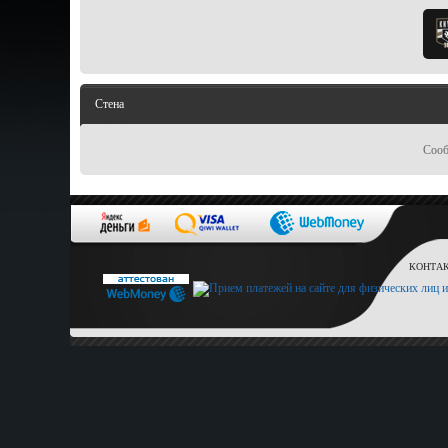
Стена
Сооб
КОНТАКТ