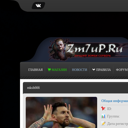
ГЛАВНАЯ
МАГАЗИН
НОВОСТИ
ПРАВИЛА
ФОРУМ
mksh666
Общая информа
ID:
Группа:
Дата регист