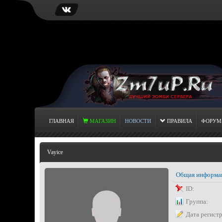
ГЛАВНАЯ
МАГАЗИН
НОВОСТИ
ПРАВИЛА
ФОРУМ
Vayice
Общая информа
ID:
Группа:
Дата регист