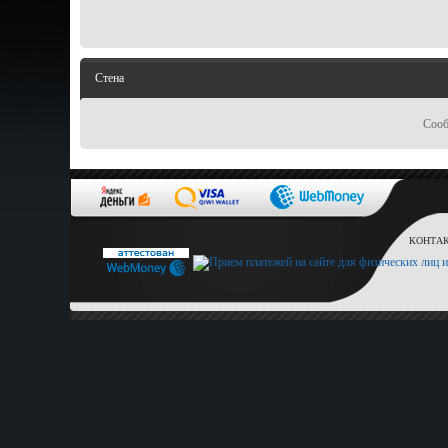
Стена
Сооб
КОНТАКТ