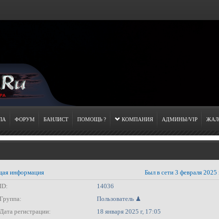
ЛА
ФОРУМ
БАНЛИСТ
ПОМОЩЬ ?
КОМПАНИЯ
АДМИНЫ/VIP
ЖАЛ
ая информация
Был в сети 3 февраля 2025 
ID:
14036
Группа:
Пользователь ♟
Дата регистрации:
18 января 2025 г, 17:05