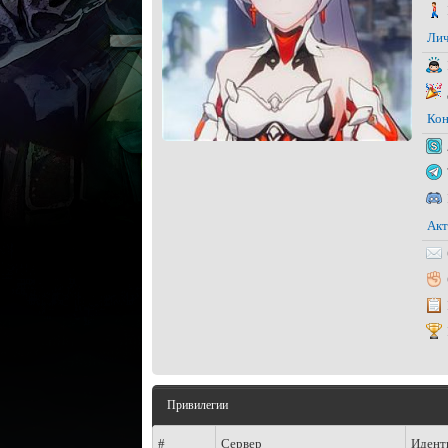
Лич
Кон
Акт
Привилегии
#
Сервер
Идент