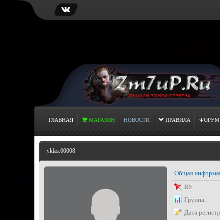
ГЛАВНАЯ
МАГАЗИН
НОВОСТИ
ПРАВИЛА
ФОРУМ
yklas.00008
Общая информа
ID:
Группа:
Дата регист