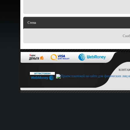
Стена
Сооб
КОНТАКТ