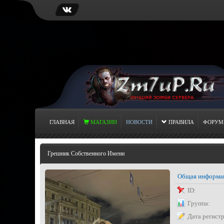
ГЛАВНАЯ
МАГАЗИН
НОВОСТИ
ПРАВИЛА
ФОРУМ
Грешник Собственного Имени
Общая информа
ID:
Группа:
Дата регист