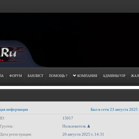
ЛА
ФОРУМ
БАНЛИСТ
ПОМОЩЬ ?
КОМПАНИЯ
АДМИНЫ/VIP
ЖАЛ
ая информация
Был в сети 23 августа 2025 
ID:
15017
Группа:
Пользователь ♟
Дата регистрации:
20 августа 2025 г, 14:31