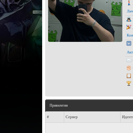
Лич
Кон
Акт
Привилегии
#
Сервер
Идент