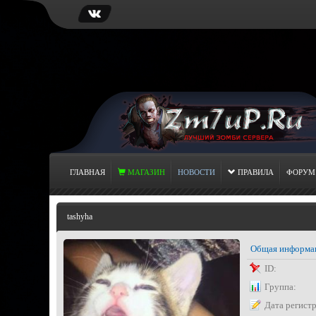
ГЛАВНАЯ
МАГАЗИН
НОВОСТИ
ПРАВИЛА
ФОРУМ
tashyha
Общая информа
ID:
Группа:
Дата регист