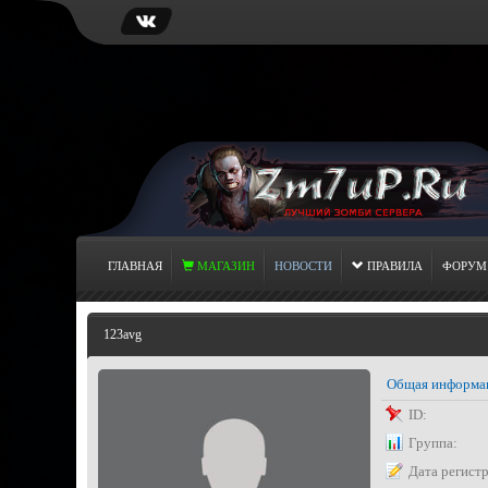
ГЛАВНАЯ
МАГАЗИН
НОВОСТИ
ПРАВИЛА
ФОРУМ
123avg
Общая информа
ID:
Группа:
Дата регист