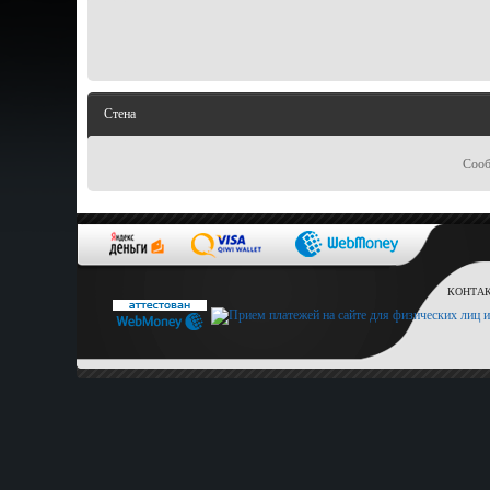
Стена
Сооб
КОНТАКТ