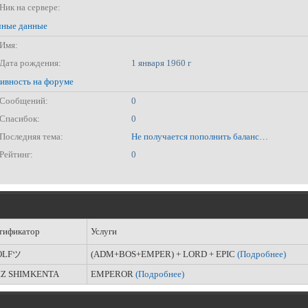
Ник на сервере:
ные данные
Имя:
Дата рождения:
1 января 1960 г
ивность на форуме
Сообщений:
0
Спасибок:
0
Последняя тема:
Не получается пополнить баланс через сайт
Рейтинг:
0
тификатор
Услуги
LFツ
(ADM+BOS+EMPER) + LORD + EPIC
(Подробнее)
IZ SHIMKENTA
EMPEROR
(Подробнее)