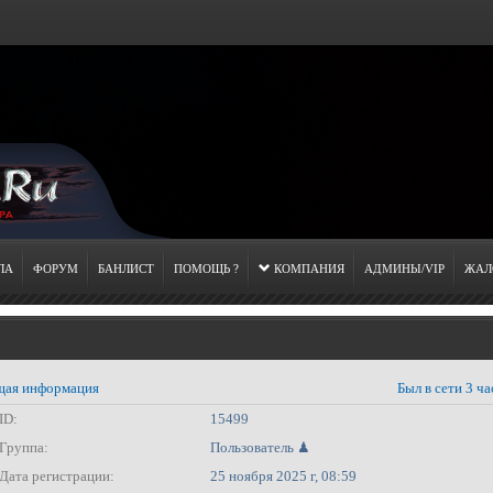
ЛА
ФОРУМ
БАНЛИСТ
ПОМОЩЬ ?
КОМПАНИЯ
АДМИНЫ/VIP
ЖАЛ
ая информация
Был в сети 3 ча
ID:
15499
Группа:
Пользователь ♟
Дата регистрации:
25 ноября 2025 г, 08:59