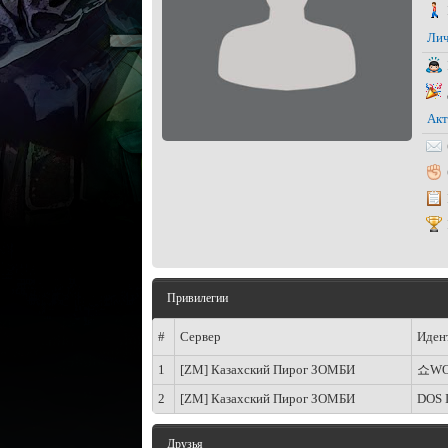
Лич
Акт
Привилегии
#
Сервер
Иден
1
[ZM] Казахский Пирог ЗОМБИ
쇼WO
2
[ZM] Казахский Пирог ЗОМБИ
DOS 
Друзья