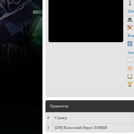
Лич
Кон
Акт
Привилегии
#
Сервер
1
[ZM] Казахский Пирог ЗОМБИ