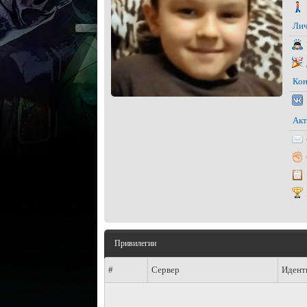
Лич
Кон
Акт
Привилегии
#
Сервер
Идент