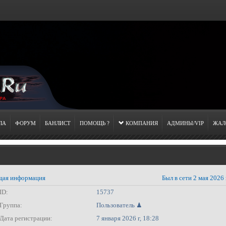
ЛА
ФОРУМ
БАНЛИСТ
ПОМОЩЬ ?
КОМПАНИЯ
АДМИНЫ/VIP
ЖАЛ
ая информация
Был в сети 2 мая 2026 
ID:
15737
Группа:
Пользователь ♟
Дата регистрации:
7 января 2026 г, 18:28