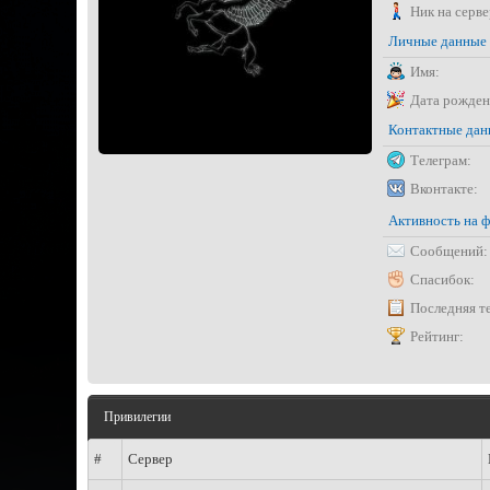
Ник на серве
Личные данные
Имя:
Дата рожден
Контактные да
Телеграм:
Вконтакте:
Активность на 
Сообщений:
Спасибок:
Последняя т
Рейтинг:
Привилегии
#
Сервер