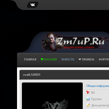
ГЛАВНАЯ
МАГАЗИН
НОВОСТИ
ПРАВИЛА
ФОРУМ
swatKAIMEN
Общая информа
ID:
Группа:
Дата регист