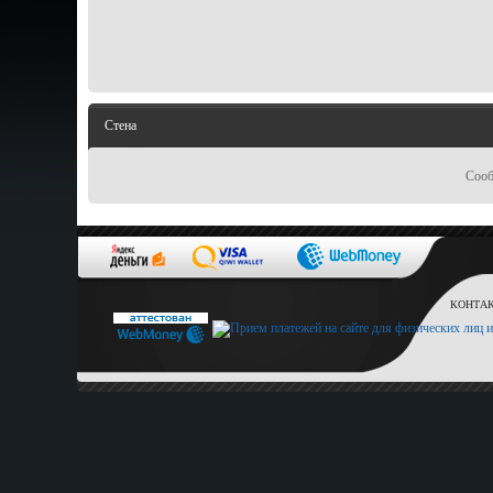
Стена
Сооб
КОНТАКТ