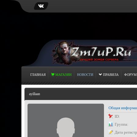
ГЛАВНАЯ
МАГАЗИН
НОВОСТИ
ПРАВИЛА
ФОРУМ
ayillaan
Общая информа
ID:
Группа:
Дата регист