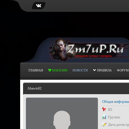
ГЛАВНАЯ
МАГАЗИН
НОВОСТИ
ПРАВИЛА
ФОРУМ
Abawis02
Общая информа
ID:
Группа:
Дата регист