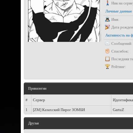
Ник на серве
Личные данные
Имя:
Дата рожден
Активность на 
Сообщений:
Спасибок:
Последняя т
Рейтинг:
Привилегии
#
Сервер
Идентифик
1
[ZM] Казахский Пирог ЗОМБИ
GartuZ
Друзья