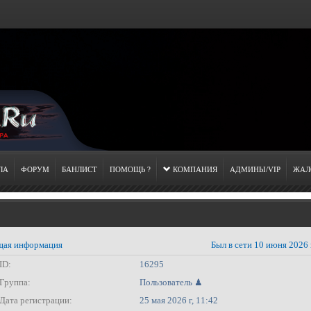
ЛА
ФОРУМ
БАНЛИСТ
ПОМОЩЬ ?
КОМПАНИЯ
АДМИНЫ/VIP
ЖАЛ
ая информация
Был в сети 10 июня 2026 
ID:
16295
Группа:
Пользователь ♟
Дата регистрации:
25 мая 2026 г, 11:42