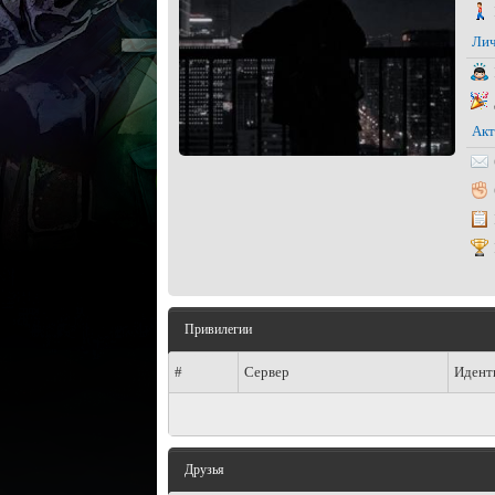
Лич
Акт
Привилегии
#
Сервер
Идент
Друзья