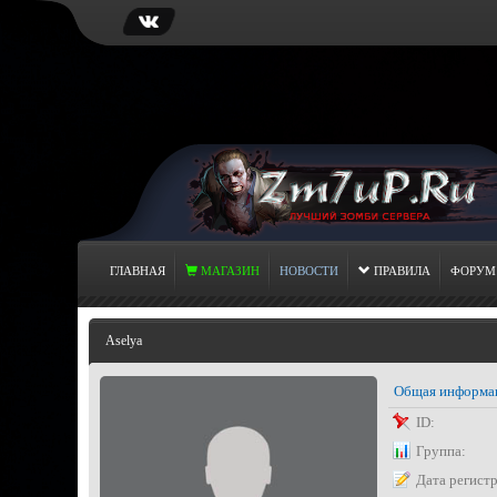
ГЛАВНАЯ
МАГАЗИН
НОВОСТИ
ПРАВИЛА
ФОРУМ
Aselya
Общая информа
ID:
Группа:
Дата регист