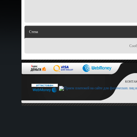
Стена
Сооб
КОНТАКТ