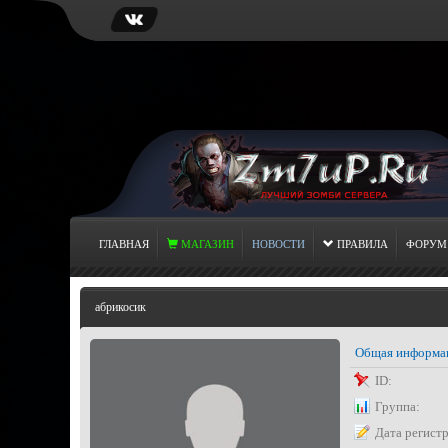
ГЛАВНАЯ
МАГАЗИН
НОВОСТИ
ПРАВИЛА
ФОРУМ
абрикосик
Общая информа
ID:
Группа:
Дата регист