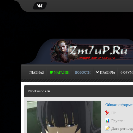
ГЛАВНАЯ
МАГАЗИН
НОВОСТИ
ПРАВИЛА
ФОРУМ
NewFoundYen
Общая информа
ID:
Группа:
Дата регист