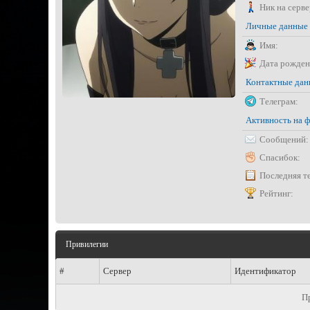
Ник на серве
Личные данные
Имя:
Дата рожден
Контактные да
Телеграм:
Активность на 
Сообщений:
Спасибок:
Последняя т
Рейтинг:
Привилегии
#
Сервер
Идентификатор
П