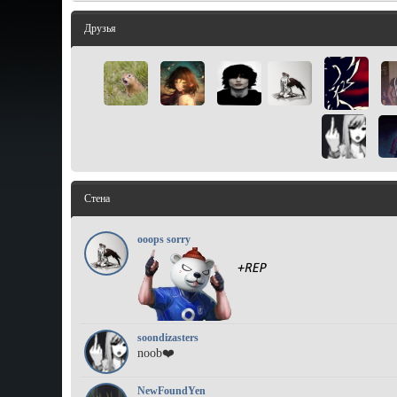
Друзья
Стена
ooops sorry
soondizasters
noob❤️
NewFoundYen