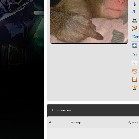
Лич
Кон
Акт
Привилегии
#
Сервер
Идент