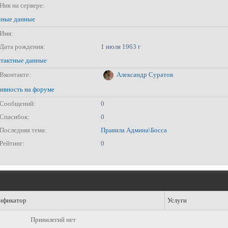
Ник на сервере:
ные данные
Имя:
Дата рождения:
1 июля 1963 г
тактные данные
Вконтакте:
Александр Суратов
ивность на форуме
Сообщений:
0
Спасибок:
0
Последняя тема:
Правила Админа\Босса
Рейтинг:
0
ификатор
Услуги
Привилегий нет